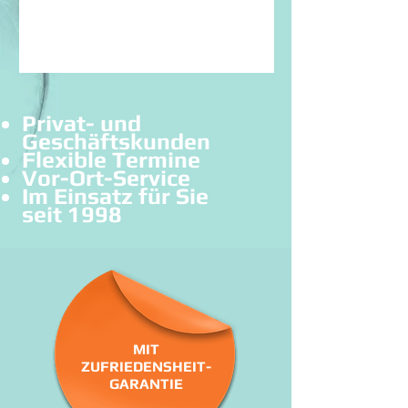
Privat- und
Geschäftskunden
Flexible Termine
Vor-Ort-Service
Im Einsatz für Sie
seit 1998
MIT
ZUFRIEDENSHEIT-
GARANTIE