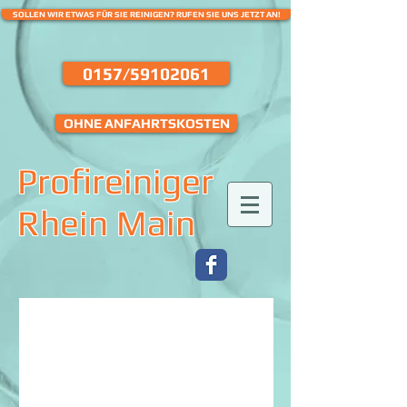
SOLLEN WIR ETWAS FÜR SIE REINIGEN? RUFEN SIE UNS JETZT AN!
0157/59102061
OHNE ANFAHRTSKOSTEN
Profireiniger
Rhein Main