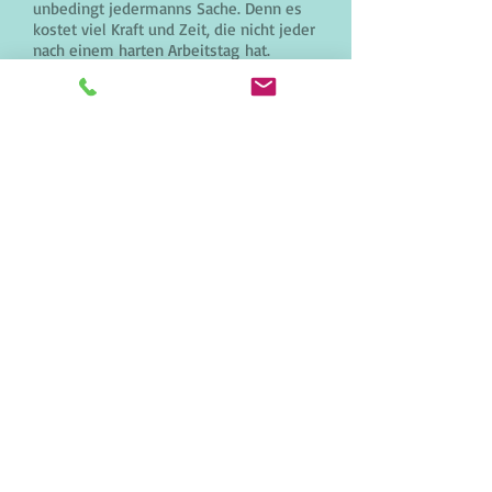
unbedingt jedermanns Sache. Denn es
kostet viel Kraft und Zeit, die nicht jeder
nach einem harten Arbeitstag hat.
Wir sorgen für Durchblick.
Ihre Vorteile:
Fachmännischer Fensterreiniger
High-Tech-Reinigungsmittel, die Ihre
Fenster lange glänzen lassen
Professionelle Reinigungsroboter (falls
nötig)
Wohnen in neuem Glanz - dank unserer
professionellen Glasreinigung.
Schnellübersicht unserer Preise:
Übersicht Fenstereinigung>