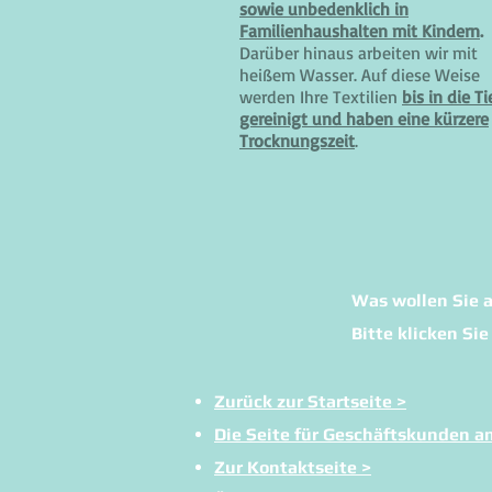
sowie unbedenklich in
Familienhaushalten mit Kindern
.
Darüber hinaus arbeiten wir mit
heißem Wasser. Auf diese Weise
werden Ihre Textilien
bis in die Ti
gereinigt und haben eine kürzere
Trocknungszeit
.
Was wollen Sie a
Bitte klicken Sie
Zurück zur Startseite >
Die Seite für Geschäftskunden a
Zur Kontaktseite >