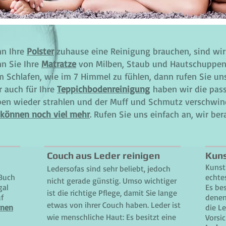
n Ihre
Polster
zuhause eine Reinigung brauchen, sind wir 
n Sie Ihre
Matratze
von Milben, Staub und Hautschuppen
m Schlafen, wie im 7 Himmel zu fühlen, dann rufen Sie uns
r auch für Ihre
Teppichbodenreinigung
haben wir die pas
ben wieder strahlen und der Muff und Schmutz verschwin
 können noch viel mehr
. Rufen Sie uns einfach an, wir ber
Couch aus Leder reinigen​​
Kuns
Kunst
Ledersofas sind sehr beliebt, jedoch
 Buch
echtes
nicht gerade günstig. Umso wichtiger
gal
Es bes
ist die richtige Pflege, damit Sie lange
f
denen
etwas von ihrer Couch haben. Leder ist
nnen
die Le
wie menschliche Haut: Es besitzt eine
Vorsi