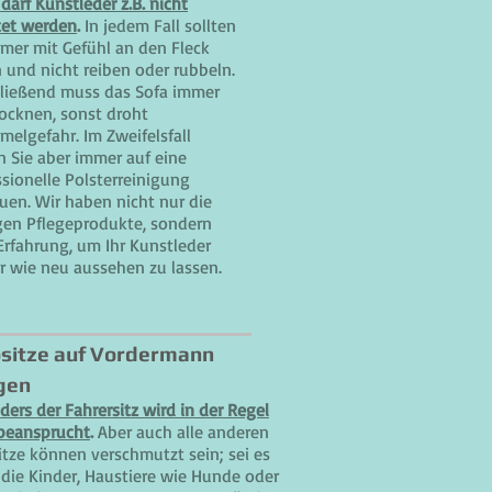
darf Kunstleder z.B. nicht
tet werden
.
In jedem Fall sollten
mmer mit Gefühl an den Fleck
 und nicht reiben oder rubbeln.
ließend muss das Sofa immer
rocknen, sonst droht
melgefahr. Im Zweifelsfall
n Sie aber immer auf eine
ssionelle Polsterreinigung
auen. Wir haben nicht nur die
igen Pflegeprodukte, sondern
Erfahrung, um Ihr Kunstleder
r wie neu aussehen zu lassen.
sitze auf Vordermann
gen
ers der Fahrersitz wird in der Regel
 beansprucht
.
Aber auch alle anderen
itze können verschmutzt sein; sei es
 die Kinder, Haustiere wie Hunde oder