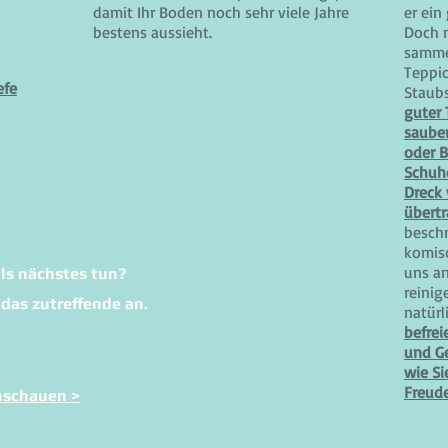
damit Ihr Boden noch sehr viele Jahre
er ein
bestens aussieht.
Doch n
samme
Teppic
efe
Staubs
guter 
sauber
oder B
Schuh
Dreck 
übertr
besch
komisc
uns a
ls nächstes tun?
reinig
 das zutreffende an.
natürl
befrei
und Ge
wie Si
Freud
nschauen >