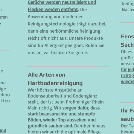
Gerüche werden neutralisiert und
beifü
Flecken werden entfernt
.
Die
Nachw
n
Anwendung von moderner
eren
Reinigungstechnologie trägt dazu bei,
n
denn eine herkömmliche Reinigung
Fens
reicht oft nicht aus. Unsere Produkte
Sach
sind für Allergiker geeignet. Rufen Sie
Ob es 
uns an, wir beraten Sie gerne.
große 
versch
für je
le
Alle Arten von
richti
wieder
ere
Hartbodenreinigung
ige
Wer höchste Ansprüche an
nden)
Bodensauberkeit und Bodenglanz
ukten
stellt, der ist beim Profireiniger Rhein-
Main richtig.
Wir sorgen dafür, dass
Ihr 
stark beanspruchte und stumpfe
saub
Böden, wieder Top aussehen und
gründlich sauber sind.
Darüber hinaus
Der Te
sind
bieten wir auch die optimale Pflege,
bevor