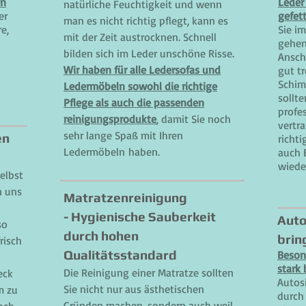
en
Leder 
natürliche Feuchtigkeit und wenn
er
gefet
man es nicht richtig pflegt, kann es
e,
Sie i
mit der Zeit austrocknen. Schnell
gehen
bilden sich im Leder unschöne Risse.
Ansch
Wir haben für alle Ledersofas und
gut t
Schim
Ledermöbeln sowohl die richtige
sollte
Pflege als auch die passenden
profe
reinigungsprodukte
, damit Sie noch
vertr
sehr lange Spaß mit Ihren
en
richt
Ledermöbeln haben.
auch 
wiede
elbst
n uns
Matratzenreinigung
- Hygienische Sauberkeit
Auto
so
durch hohen
brin
risch
Qualitätsstandard
Besond
stark
Die Reinigung einer Matratze sollten
eck
Autos
Sie nicht nur aus ästhetischen
m zu
durch
Gründen machen, sondern auch weil