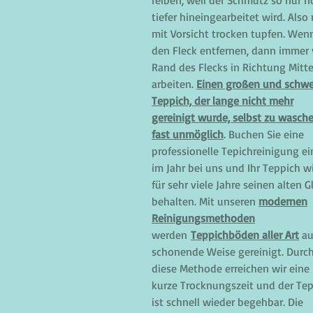
reiben, weil der Schmutz so nur n
tiefer hineingearbeitet wird. Also
mit Vorsicht trocken tupfen. Wenn
den Fleck entfernen, dann immer
Rand des Flecks in Richtung Mitt
arbeiten.
Einen großen und schw
Teppich, der lange nicht mehr
gereinigt wurde, selbst zu wasche
fast unmöglich
. Buchen Sie eine
professionelle Tepichreinigung e
im Jahr bei uns und Ihr Teppich w
für sehr viele Jahre seinen alten G
behalten. Mit unseren
modernen
Reinigungsmethoden
werden
Teppichböden aller Art
au
schonende Weise gereinigt. Durc
diese Methode erreichen wir eine
kurze Trocknungszeit und der Te
ist schnell wieder begehbar. Die