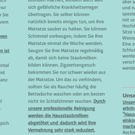
och
aber 
sich gefährliche Krankheitserreger
 nur
und n
spezie
übertragen. Sie selber können
 Sie
mit un
natürlich bereits einiges tun, um Ihre
 vom
Hochd
Matratze sauber zu halten. Sie können
e
Sitze
Schimmel vorbeugen, indem Sie Ihre
eren
Wasse
Matratze einmal die Woche wenden.
Eine 
Schlus
Saugen Sie Ihre Matratze regelmäßig
n ist
werde
ab, damit sich keine Staubmilben
versc
bilden können. Zigarettengeruch
inmal
werde
bekommen Sie nur schwer wieder aus
ird
der Matratze. Um das zu verhindern,
lanz
sollten Sie als Raucher häufig die
Bettwäsche waschen oder am besten
Unse
nicht im Schlafzimmer rauchen.
Durch
f
Unsere
unsere professionelle Reinigung
erbri
h
"Haus
werden die Hausstaubmilben
einko
abgetötet und dadurch wird ihre
ppich
mach
Vermehrung sehr stark reduziert.
Rechn