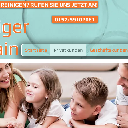
REINIGEN? RUFEN SIE UNS JETZT AN!
iger
0157/59102061
ain
Startseite
Privatkunden
Geschäftskunden