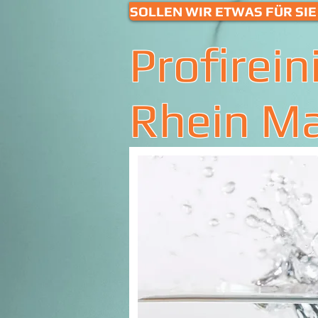
SOLLEN WIR ETWAS FÜR SIE 
Profirein
Rhein M