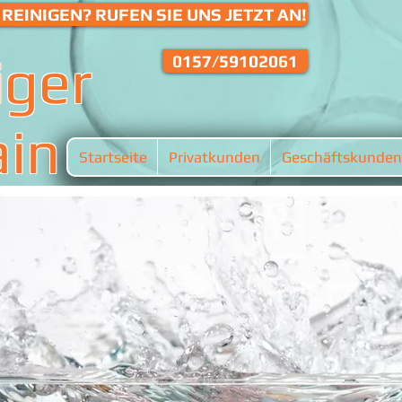
REINIGEN? RUFEN SIE UNS JETZT AN!
iger
0157/59102061
ain
Startseite
Privatkunden
Geschäftskunden